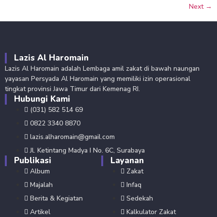
Next
→
Lazis Al Haromain
Lazis Al Haromain adalah Lembaga amil zakat di bawah naungan
yayasan Persyada Al Haromain yang memiliki izin operasional
tingkat provinsi Jawa Timur dari Kemenag RI.
Hubungi Kami
(031) 582 514 69
0822 3340 8870
lazis.alharomain@gmail.com
Jl. Ketintang Madya I No. 6C, Surabaya
Publikasi
Layanan
Album
Zakat
Majalah
Infaq
Berita & Kegiatan
Sedekah
Artikel
Kalkulator Zakat