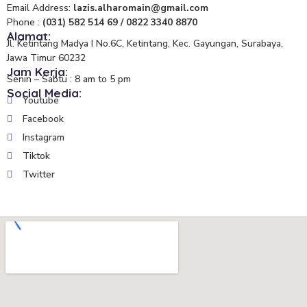
Email Address:
lazis.alharomain@gmail.com
Phone :
(031) 582 514 69 / 0822 3340 8870
Alamat:
Jl. Ketintang Madya I No.6C, Ketintang, Kec. Gayungan, Surabaya,
Jawa Timur 60232
Jam Kerja:
Senin – Sabtu : 8 am to 5 pm
Social Media:
Youtube
Facebook
Instagram
Tiktok
Twitter