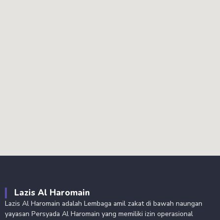
Lazis Al Haromain
Lazis Al Haromain adalah Lembaga amil zakat di bawah naungan
yayasan Persyada Al Haromain yang memiliki izin operasional