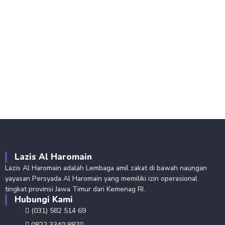
Lazis Al Haromain
Lazis Al Haromain adalah Lembaga amil zakat di bawah naungan
yayasan Persyada Al Haromain yang memiliki izin operasional
tingkat provinsi Jawa Timur dari Kemenag RI.
Hubungi Kami
(031) 582 514 69
0822 3340 8870