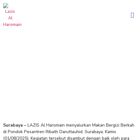
Makan Bergizi Berkah di Ponpes Ribath
Daruttauhid Surabaya
Surabaya –
LAZIS Al Haromain menyalurkan Makan Bergizi Berkah
di Pondok Pesantren Ribath Daruttauhid, Surabaya, Kamis
(01/08/2025). Kegiatan tersebut disambut dengan baik oleh para